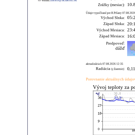
meteo@actaeon.sk
email:
10.
Zrážky (mesiac):
Údaje vypočítané pre H.Pršany 07.08.202
05:
Východ Slnka:
Západ Slnka:
20:
23:
Východ Mesiaca:
Západ Mesiaca:
16:
Predpoveď:
dážď
aktualizácia k 07.08.2026 12:35
Radiácia
:
0,1
(γ žiarenie)
Porovnanie aktuálnych údajov
Vývoj teploty za p