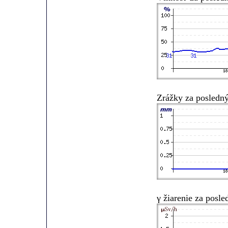
Zrážky za posledn
γ žiarenie za posl