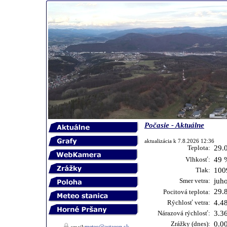
Počasie - Aktuálne
aktualizácia k 7.8.2026 12:36
Teplota:
29.
Vlhkosť:
49 
Tlak:
100
Smer vetra:
juh
29.
Pocitová teplota:
Rýchlosť vetra:
4.4
Nárazová rýchlosť:
3.3
Zrážky (dnes):
0.0