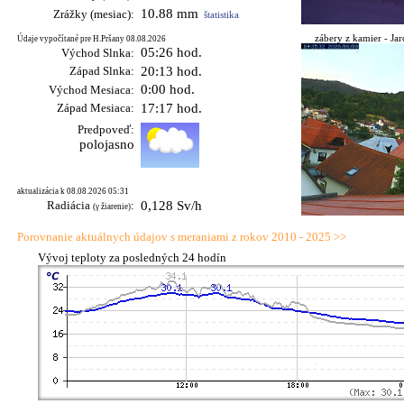
10.88 mm
Zrážky (mesiac):
štatistika
zábery z kamier - Jaro
Údaje vypočítané pre H.Pršany 08.08.2026
05:26 hod.
Východ Slnka:
Západ Slnka:
20:13 hod.
0:00 hod.
Východ Mesiaca:
Západ Mesiaca:
17:17 hod.
Predpoveď:
polojasno
aktualizácia k 08.08.2026 05:31
Radiácia
:
0,128 Sv/h
(γ žiarenie)
Porovnanie aktuálnych údajov s meraniami z rokov 2010 - 2025 >>
Vývoj teploty za posledných 24 hodín