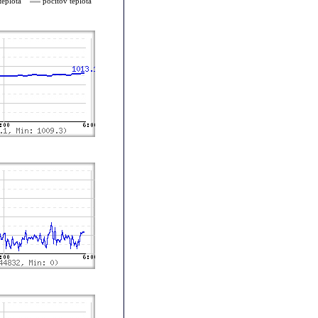
teplota
pocitov teplota