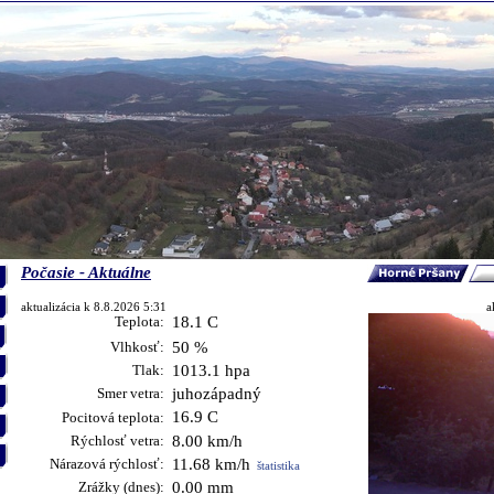
Počasie - Aktuálne
aktualizácia k 8.8.2026 5:31
a
Teplota:
18.1 C
Vlhkosť:
50 %
Tlak:
1013.1 hpa
Smer vetra:
juhozápadný
16.9 C
Pocitová teplota:
Rýchlosť vetra:
8.00 km/h
Nárazová rýchlosť:
11.68 km/h
štatistika
Zrážky (dnes):
0.00 mm