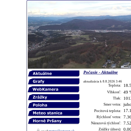
Počasie - Aktuálne
aktualizácia k 8.8.2026 3:46
Teplota:
18.
Vlhkosť:
49 
Tlak:
101
Smer vetra:
juh
17.
Pocitová teplota:
Rýchlosť vetra:
7.3
Nárazová rýchlosť:
7.5
Zrážky (dnes):
0.0