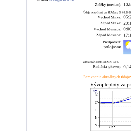
meteo@actaeon.sk
email:
10.
Zrážky (mesiac):
Údaje vypočítané pre H.Pršany 08.08.202
05:
Východ Slnka:
Západ Slnka:
20:
0:0
Východ Mesiaca:
Západ Mesiaca:
17:
Predpoveď:
polojasno
aktualizácia k 08.08.2026 03:47
Radiácia
:
0,1
(γ žiarenie)
Porovnanie aktuálnych údajov
Vývoj teploty za p