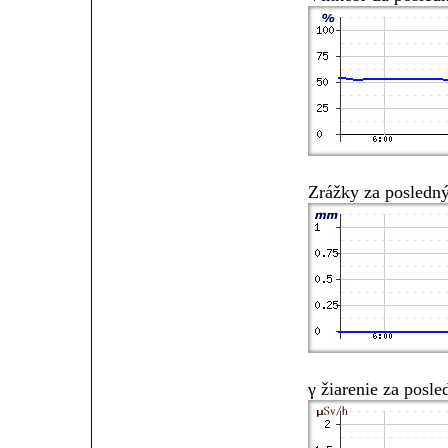
Zrážky za posledn
γ žiarenie za posl