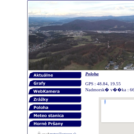
Poloha
GPS : 48.84, 19.55
Nadmorsk� v��ka : 6