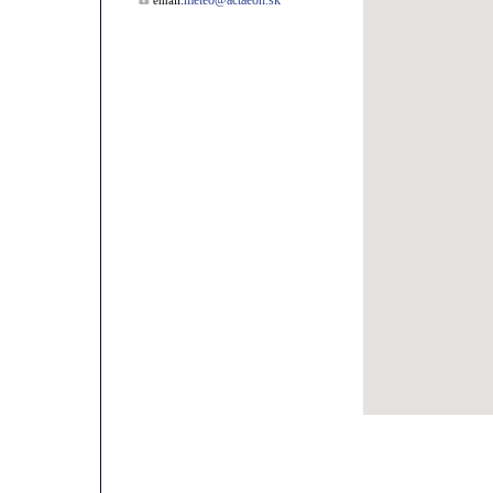
meteo@actaeon.sk
email: