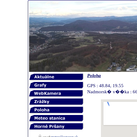
Poloha
GPS : 48.84, 19.55
Nadmorsk� v��ka : 6