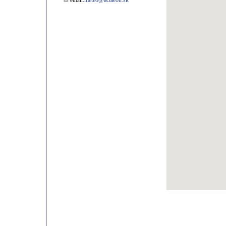
meteo@actaeon.sk
email: