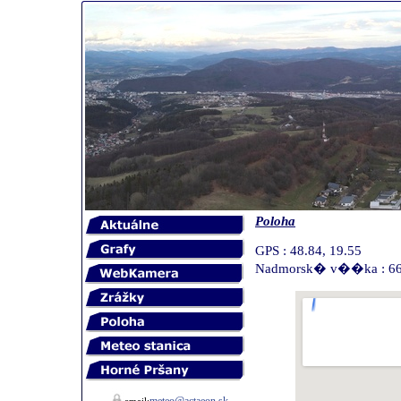
Poloha
GPS : 48.84, 19.55
Nadmorsk� v��ka : 6