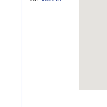
meteo@actaeon.sk
email: