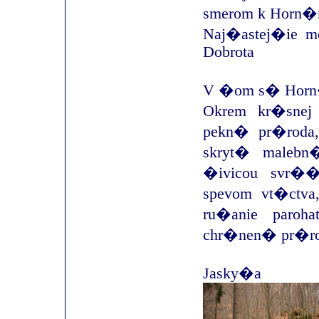
smerom k Horn
Naj�astej�ie m
Dobrota
V �om s� Hor
Okrem kr�sne
pekn� pr�roda,
skryt� malebn
�ivicou svr�
spevom vt�ctva
ru�anie paroh
chr�nen� pr�rod
Jasky�a