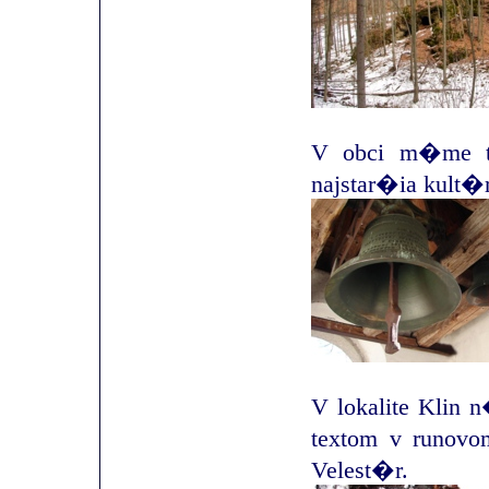
V obci m�me ti
najstar�ia kult�r
V lokalite Klin 
textom v runov
Velest�r.