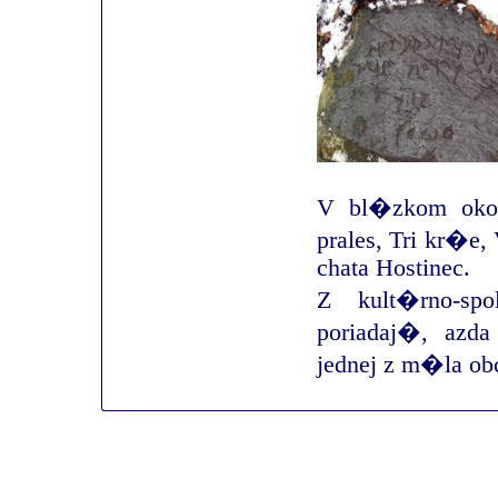
V bl�zkom oko
prales, Tri kr�e
chata Hostinec.
Z kult�rno-s
poriadaj�, azd
jednej z m�la o