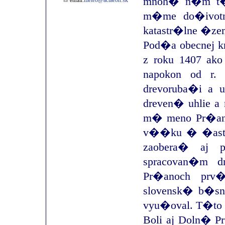
mnoh� n�m t�to
meteo@actaeon.sk
email:
m�me do�ivot
katastr�lne �ze
Pod�a obecnej k
z roku 1407 ako 
napokon od r.
drevoruba�i a u
dreven� uhlie a 
m� meno Pr�any
v��ku � �asto 
zaobera� aj 
spracovan�m d
Pr�anoch prv
slovensk� b�sni
vyu�oval. T�to 
Boli aj Doln� 