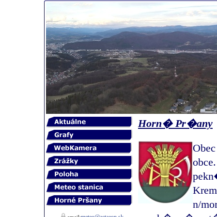
Horn� Pr�any
Obec
obce
pek
Krem
n/mo