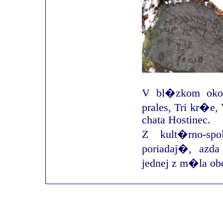
V bl�zkom oko
prales, Tri kr�e
chata Hostinec.
Z kult�rno-s
poriadaj�, azd
jednej z m�la o