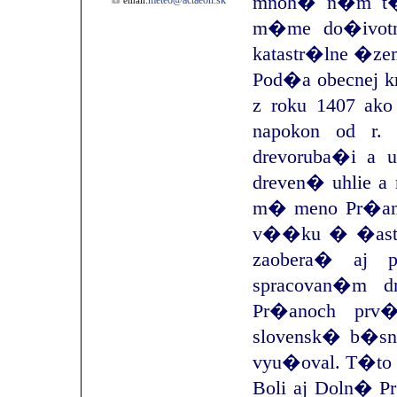
mnoh� n�m t�to
meteo@actaeon.sk
email:
m�me do�ivot
katastr�lne �ze
Pod�a obecnej k
z roku 1407 ako 
napokon od r.
drevoruba�i a u
dreven� uhlie a 
m� meno Pr�any
v��ku � �asto 
zaobera� aj 
spracovan�m d
Pr�anoch prv
slovensk� b�sni
vyu�oval. T�to 
Boli aj Doln� 