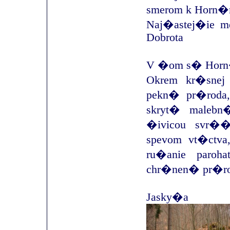
smerom k Horn
Naj�astej�ie m
Dobrota
V �om s� Hor
Okrem kr�sne
pekn� pr�roda,
skryt� malebn
�ivicou svr�
spevom vt�ctva
ru�anie paroh
chr�nen� pr�rod
Jasky�a