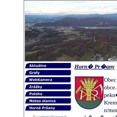
Horn� Pr�any
Obec
obce
pek
Krem
n/mo