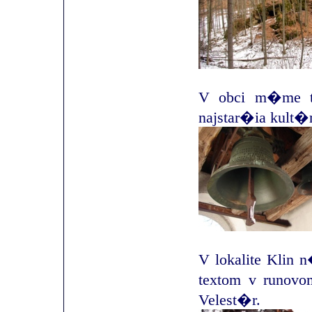
V obci m�me ti
najstar�ia kult�r
V lokalite Klin 
textom v runov
Velest�r.