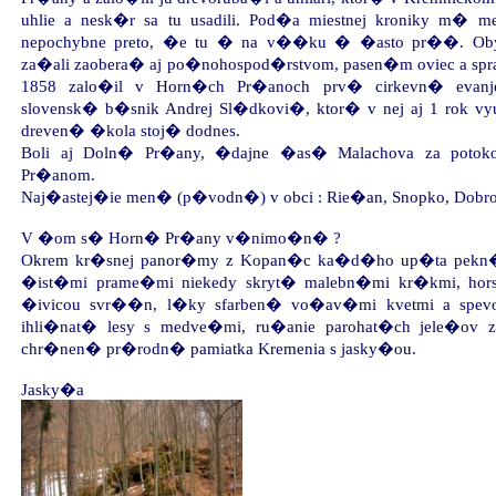
uhlie a nesk�r sa tu usadili. Pod�a miestnej kroniky m�
nepochybne preto, �e tu � na v��ku � �asto pr��. Obyv
za�ali zaobera� aj po�nohospod�rstvom, pasen�m oviec a spr
1858 zalo�il v Horn�ch Pr�anoch prv� cirkevn� evan
slovensk� b�snik Andrej Sl�dkovi�, ktor� v nej aj 1 rok 
dreven� �kola stoj� dodnes.
Boli aj Doln� Pr�any, �dajne �as� Malachova za pot
Pr�anom.
Naj�astej�ie men� (p�vodn�) v obci : Rie�an, Snopko, Dobro
V �om s� Horn� Pr�any v�nimo�n� ?
Okrem kr�snej panor�my z Kopan�c ka�d�ho up�ta pekn� 
�ist�mi prame�mi niekedy skryt� malebn�mi kr�kmi, hor
�ivicou svr��n, l�ky sfarben� vo�av�mi kvetmi a spevom
ihli�nat� lesy s medve�mi, ru�anie parohat�ch jele�ov z
chr�nen� pr�rodn� pamiatka Kremenia s jasky�ou.
Jasky�a