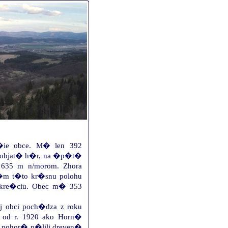
�ie obce. M� len 392
 objat� h�r, na �p�t�
635 m n/morom. Zhora
m t�to kr�snu polohu
ekre�ciu. Obec m� 353
j obci poch�dza z roku
n od r. 1920 ako Horn�
m pohor� p�lili dreven�