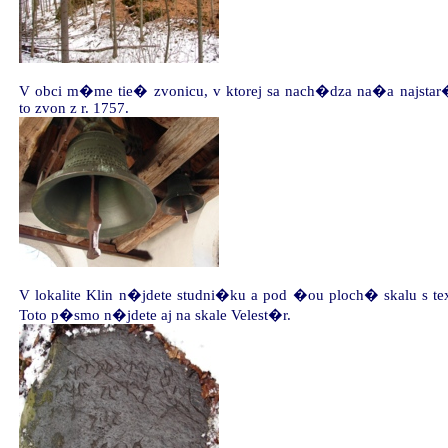
V obci m�me tie� zvonicu, v ktorej sa nach�dza na�a najstar�
to zvon z r. 1757.
V lokalite Klin n�jdete studni�ku a pod �ou ploch� skalu s 
Toto p�smo n�jdete aj na skale Velest�r.