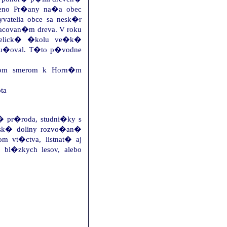
 meno Pr�any na�a obec
atelia obce sa nesk�r
acovan�m dreva. V roku
jelick� �kolu ve�k�
vyu�oval. T�to p�vodne
okom smerom k Horn�m
ta
pr�roda, studni�ky s
sk� doliny rozvo�an�
 vt�ctva, listnat� aj
 bl�zkych lesov, alebo