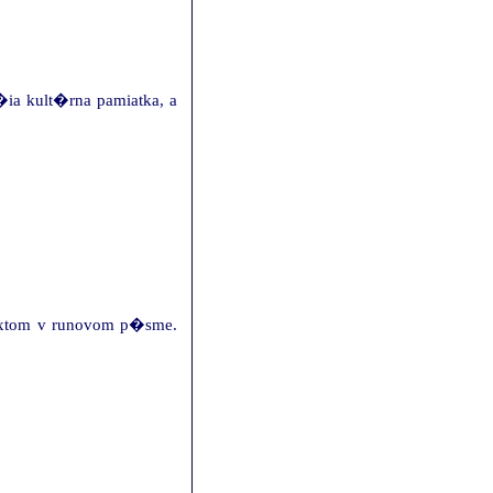
ia kult�rna pamiatka, a
textom v runovom p�sme.