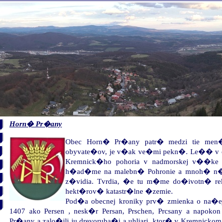
Horn� Pr�any
Obec Horn� Pr�any patr� medzi tie men
obyvate�ov, je v�ak ve�mi pekn�. Le�� v
Kremnick�ho pohoria v nadmorskej v��ke 
h�ad�me na malebn� Pohronie a mnoh� n�
z�vidia. Tvrdia, �e tu m�me do�ivotn� r
hekt�rov� katastr�lne �zemie.
Pod�a obecnej kroniky prv� zmienka o na�e
1407 ako Persen , nesk�r Persan, Prschen, Prcsany a napoko
Pr�any a zalo�ili ju drevoruba�i a uhliari, ktor� v Kremnicko