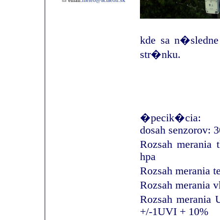
meteo@actaeon.sk
email:
kde sa n�sledn
str�nku.
�pecik�cia:
dosah senzorov: 
Rozsah merania t
hpa
Rozsah merania t
Rozsah merania v
Rozsah merania 
+/-1UVI + 10%