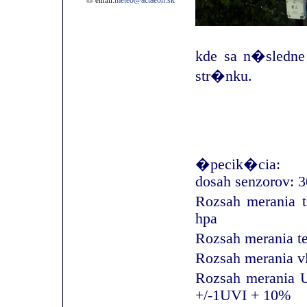
meteo@actaeon.sk
email:
kde sa n�sledn
str�nku.
�pecik�cia:
dosah senzorov: 
Rozsah merania t
hpa
Rozsah merania t
Rozsah merania v
Rozsah merania 
+/-1UVI + 10%