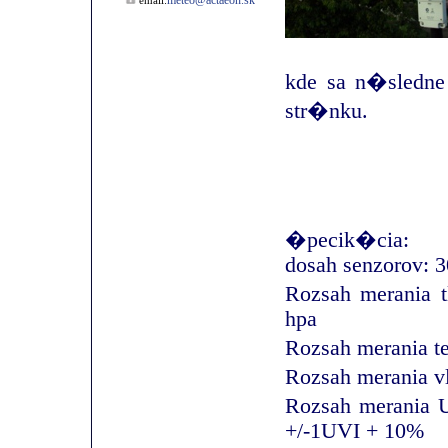
meteo@actaeon.sk
email:
kde sa n�sledn
str�nku.
�pecik�cia:
dosah senzorov: 
Rozsah merania t
hpa
Rozsah merania t
Rozsah merania v
Rozsah merania 
+/-1UVI + 10%