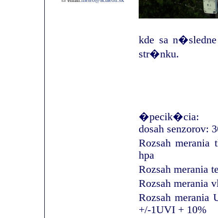
meteo@actaeon.sk
email:
kde sa n�sledn
str�nku.
�pecik�cia:
dosah senzorov: 
Rozsah merania t
hpa
Rozsah merania t
Rozsah merania v
Rozsah merania 
+/-1UVI + 10%