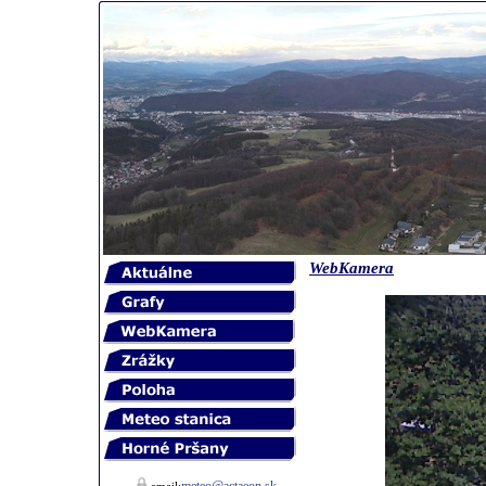
WebKamera