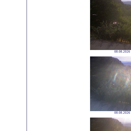
08.08.2026
08.08.2026