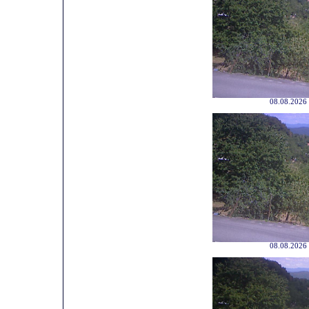
08.08.2026
08.08.2026