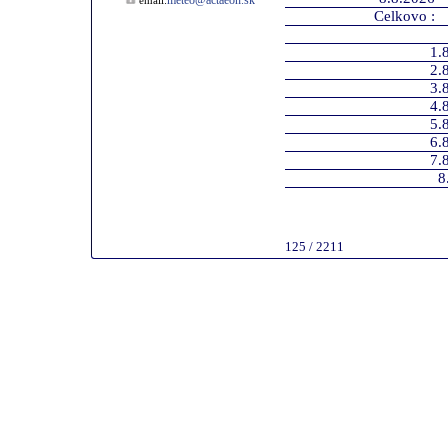
meteo@actaeon.sk
email:
Celkovo :
1.
2.
3.
4.
5.
6.
7.
8
125 / 2211