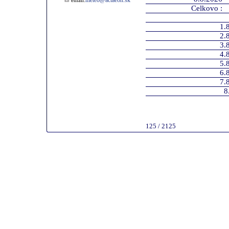
meteo@actaeon.sk
email:
Celkovo :
1.
2.
3.
4.
5.
6.
7.
8
125 / 2125