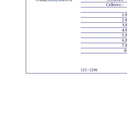
meteo@actaeon.sk
email:
Celkovo :
1.
2.
3.
4.
5.
6.
7.
8
125 / 2206