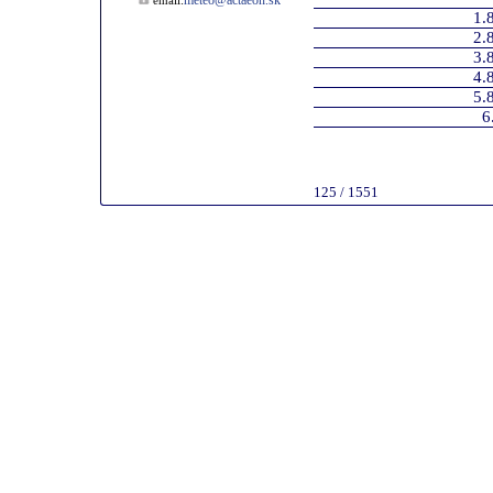
meteo@actaeon.sk
email:
1.
2.
3.
4.
5.
6
125 / 1551