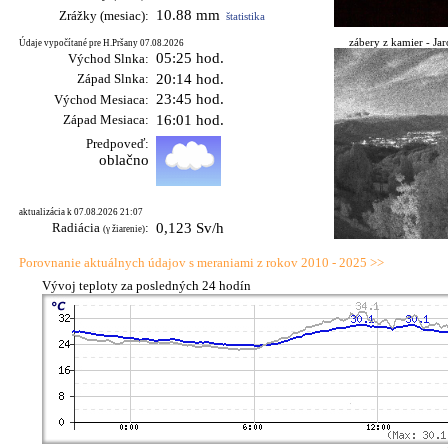
10.88 mm
Zrážky (mesiac):
štatistika
zábery z kamier - Jaro
Údaje vypočítané pre H.Pršany 07.08.2026
05:25 hod.
Východ Slnka:
Západ Slnka:
20:14 hod.
23:45 hod.
Východ Mesiaca:
Západ Mesiaca:
16:01 hod.
Predpoveď:
oblačno
aktualizácia k 07.08.2026 21:07
Radiácia
:
0,123 Sv/h
(γ žiarenie)
Porovnanie aktuálnych údajov s meraniami z rokov 2010 - 2025 >>
Vývoj teploty za posledných 24 hodín