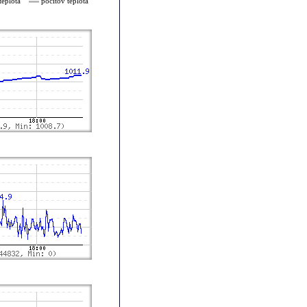
teplota
pocitov teplota