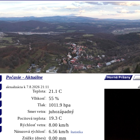
Počasie - Aktuálne
aktualizácia k 7.8.2026 21:11
a
Teplota:
21.1 C
Vlhkosť:
55 %
Tlak:
1011.9 hpa
Smer vetra:
juhozápadný
19.3 C
Pocitová teplota:
Rýchlosť vetra:
8.00 km/h
Nárazová rýchlosť:
6.56 km/h
štatistika
Zrážky (dnes):
0.00 mm