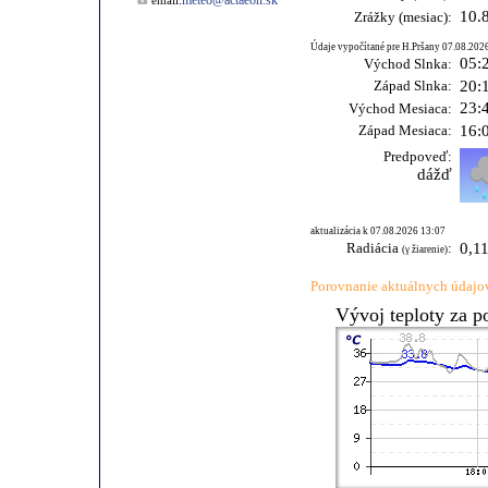
meteo@actaeon.sk
email:
10.
Zrážky (mesiac):
Údaje vypočítané pre H.Pršany 07.08.202
05:
Východ Slnka:
Západ Slnka:
20:
23:
Východ Mesiaca:
Západ Mesiaca:
16:
Predpoveď:
dážď
aktualizácia k 07.08.2026 13:07
Radiácia
:
0,1
(γ žiarenie)
Porovnanie aktuálnych údajov
Vývoj teploty za p