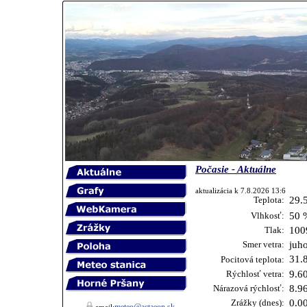
Počasie - Aktuálne
aktualizácia k 7.8.2026 13:6
Teplota:
29.
Vlhkosť:
50 
Tlak:
100
Smer vetra:
juh
31.
Pocitová teplota:
Rýchlosť vetra:
9.6
Nárazová rýchlosť:
8.9
Zrážky (dnes):
0.0