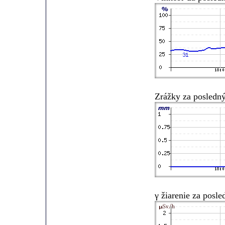
Zrážky za posledn
γ žiarenie za posl