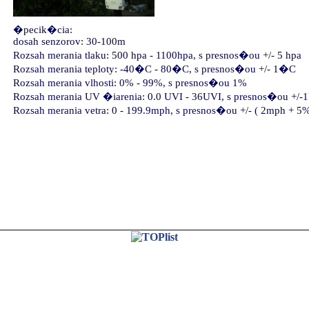
�pecik�cia:
dosah senzorov: 30-100m
Rozsah merania tlaku: 500 hpa - 1100hpa, s presnos�ou +/- 5 hpa
Rozsah merania teploty: -40�C - 80�C, s presnos�ou +/- 1�C
Rozsah merania vlhosti: 0% - 99%, s presnos�ou 1%
Rozsah merania UV �iarenia: 0.0 UVI - 36UVI, s presnos�ou +/
Rozsah merania vetra: 0 - 199.9mph, s presnos�ou +/- ( 2mph + 5%