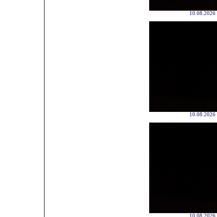
10.08.2026
10.08.2026
10.08.2026