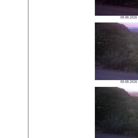
09.08.2026
09.08.2026