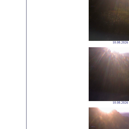
10.08.2026
10.08.2026