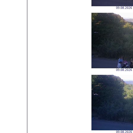
09.08.2026
09.08.2026
09.08.2026