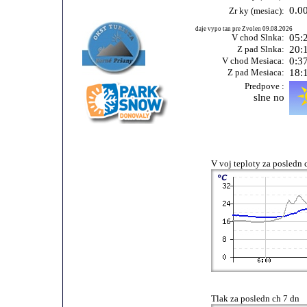
0.0
Zr ky (mesiac):
daje vypo tan pre Zvolen 09.08.2026
V chod Slnka:
05:
Z pad Slnka:
20:
V chod Mesiaca:
0:3
Z pad Mesiaca:
18:
Predpove :
slne no
V voj teploty za posledn 
Tlak za posledn ch 7 dn