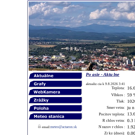
Po asie - Aktu lne
aktualiz cia k 9.8.2026 3:41
Teplota:
16.
Vlhkos :
59 
Tlak:
102
Smer vetra:
ju n
13.
Pocitov teplota:
R chlos vetra:
0.3
N razov r chlos :
1.9
meteo@actaeon.sk
email:
Zr ky (dnes):
0.0