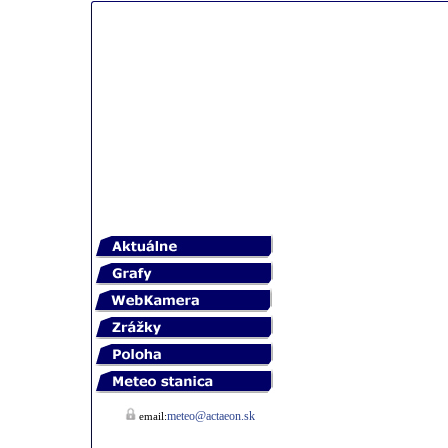
meteo@actaeon.sk
email: